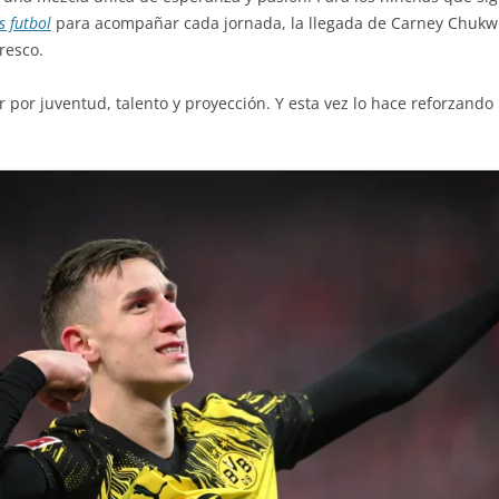
s futbol
para acompañar cada jornada, la llegada de Carney Chukw
resco.
 por juventud, talento y proyección. Y esta vez lo hace reforzando