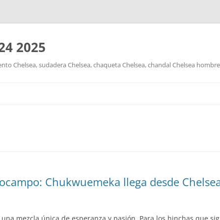
24 2025
nto Chelsea, sudadera Chelsea, chaqueta Chelsea, chandal Chelsea hombre y
Saltar
al
contenido
ocampo: Chukwuemeka llega desde Chelsea 
n una mezcla única de esperanza y pasión. Para los hinchas que s