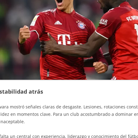
tabilidad atrás
vara mostró señales claras de desgaste. Lesiones, rotaciones const
lidez en momentos clave. Para un club acostumbrado a dominar en
 inaceptable.
a falta un central con experiencia, liderazgo y conocimiento del fú