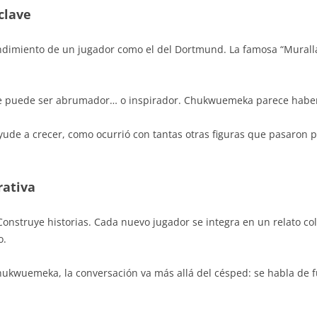
clave
endimiento de un jugador como el del Dortmund. La famosa “Muralla
nte puede ser abrumador… o inspirador. Chukwuemeka parece haber
ude a crecer, como ocurrió con tantas otras figuras que pasaron por 
rativa
onstruye historias. Cada nuevo jugador se integra en un relato col
o.
ukwuemeka, la conversación va más allá del césped: se habla de f