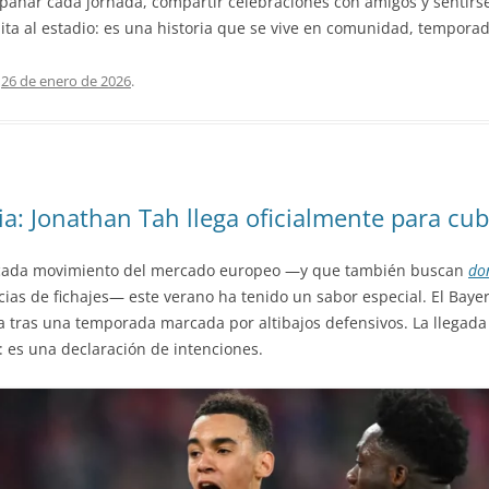
pañar cada jornada, compartir celebraciones con amigos y sentirse
mita al estadio: es una historia que se vive en comunidad, tempora
l
26 de enero de 2026
.
a: Jonathan Tah llega oficialmente para cubr
 cada movimiento del mercado europeo —y que también buscan
do
ias de fichajes— este verano ha tenido un sabor especial. El Bay
a tras una temporada marcada por altibajos defensivos. La llegada
 es una declaración de intenciones.