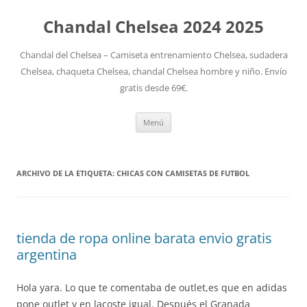
Chandal Chelsea 2024 2025
Chandal del Chelsea – Camiseta entrenamiento Chelsea, sudadera
Chelsea, chaqueta Chelsea, chandal Chelsea hombre y niño. Envío
gratis desde 69€.
Saltar
Menú
al
contenido
ARCHIVO DE LA ETIQUETA:
CHICAS CON CAMISETAS DE FUTBOL
tienda de ropa online barata envio gratis
argentina
Hola yara. Lo que te comentaba de outlet,es que en adidas
pone outlet y en lacoste igual. Después el Granada