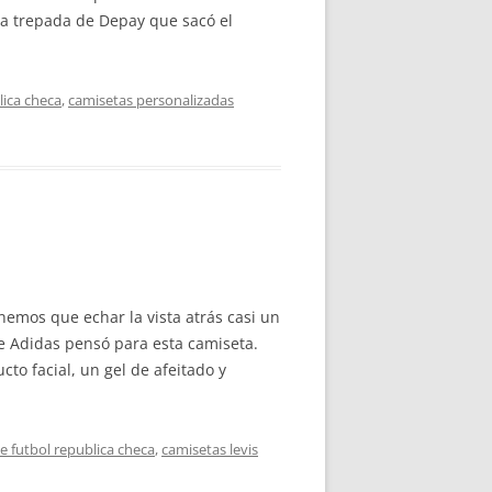
va trepada de Depay que sacó el
lica checa
,
camisetas personalizadas
enemos que echar la vista atrás casi un
que Adidas pensó para esta camiseta.
to facial, un gel de afeitado y
e futbol republica checa
,
camisetas levis