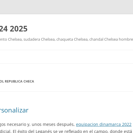
24 2025
nto Chelsea, sudadera Chelsea, chaqueta Chelsea, chandal Chelsea hombre y
Saltar
al
contenido
OL REPUBLICA CHECA
rsonalizar
agos necesario y, unos meses después,
equipacion dinamarca 2022
dicial. El éxito del Leganés se ve reflejado en el campo, donde est