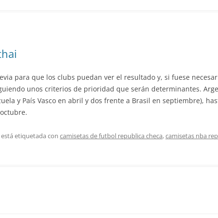
thai
revia para que los clubs puedan ver el resultado y, si fuese necesa
guiendo unos criterios de prioridad que serán determinantes. Arge
zuela y País Vasco en abril y dos frente a Brasil en septiembre), h
octubre.
 está etiquetada con
camisetas de futbol republica checa
,
camisetas nba rep