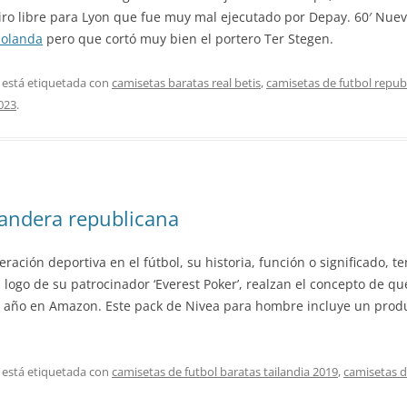
tiro libre para Lyon que fue muy mal ejecutado por Depay. 60′ Nue
holanda
pero que cortó muy bien el portero Ter Stegen.
 está etiquetada con
camisetas baratas real betis
,
camisetas de futbol repub
023
.
bandera republicana
ción deportiva en el fútbol, su historia, función o significado, t
el logo de su patrocinador ‘Everest Poker’, realzan el concepto de 
e año en Amazon. Este pack de Nivea para hombre incluye un produc
 está etiquetada con
camisetas de futbol baratas tailandia 2019
,
camisetas d