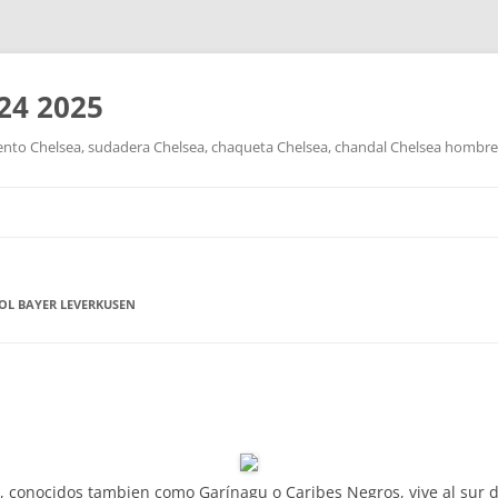
24 2025
nto Chelsea, sudadera Chelsea, chaqueta Chelsea, chandal Chelsea hombre y
Saltar
al
contenido
OL BAYER LEVERKUSEN
conocidos tambien como Garínagu o Caribes Negros, vive al sur d