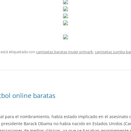
 está etiquetada con
camisetas baratas mujer primark
,
camisetas zumba ba
bol online baratas
val para el nombramiento, había estado implicado en el asesinato 
l presidente Barack Obama no había nacido en Estados Unidos (Cars
ganizaciones de medios clásicos, ya que se basaban enormemente e