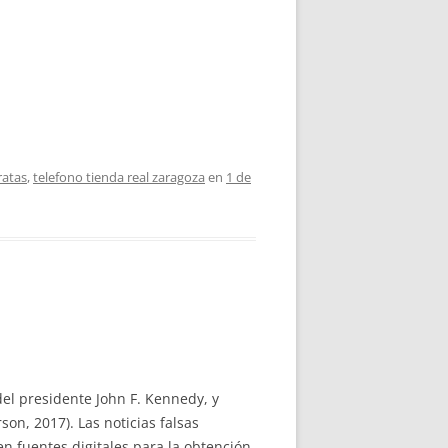
ratas
,
telefono tienda real zaragoza
en
1 de
del presidente John F. Kennedy, y
on, 2017). Las noticias falsas
n fuentes digitales para la obtención