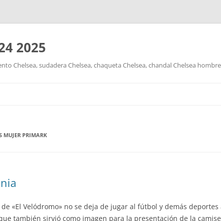
24 2025
nto Chelsea, sudadera Chelsea, chaqueta Chelsea, chandal Chelsea hombre y
Saltar
al
contenido
S MUJER PRIMARK
nia
 de «El Velódromo» no se deja de jugar al fútbol y demás deportes 
sta, que también sirvió como imagen para la presentación de la camis