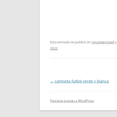
Esta entrada se publicó en
Uncategorized
y
2022
.
Navegación
←
camiseta futbol verde y blanca
de
entradas
Funciona gracias a WordPress