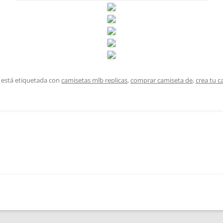
 está etiquetada con
camisetas mlb replicas
,
comprar camiseta de
,
crea tu c