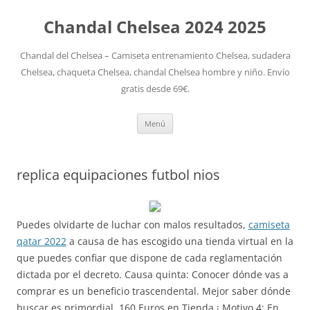
Chandal Chelsea 2024 2025
Chandal del Chelsea – Camiseta entrenamiento Chelsea, sudadera
Chelsea, chaqueta Chelsea, chandal Chelsea hombre y niño. Envío
gratis desde 69€.
Saltar
Menú
al
contenido
replica equipaciones futbol nios
Puedes olvidarte de luchar con malos resultados,
camiseta
qatar 2022
a causa de has escogido una tienda virtual en la
que puedes confiar que dispone de cada reglamentación
dictada por el decreto. Causa quinta: Conocer dónde vas a
comprar es un beneficio trascendental. Mejor saber dónde
buscar es primordial. 160 Euros en Tienda ¡ Motivo 4: En