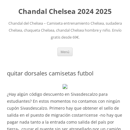
Chandal Chelsea 2024 2025
Chandal del Chelsea – Camiseta entrenamiento Chelsea, sudadera
Chelsea, chaqueta Chelsea, chandal Chelsea hombre y niño. Envío
gratis desde 69€.
Saltar
Menú
al
contenido
quitar dorsales camisetas futbol
¿Hay algún código descuento en Sivasdescalzo para
estudiantes? En estos momentos no contamos con ningún
cupón Sivasdescalzo. Primero hay que obtener el sello de
salida en el puesto de migración costarricense -no hay que
pagar nada tanto a la entrada como salida del país por
tierra-, cruzar el puente sin ser atropellado por un camión