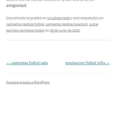
antigüedad.
Esta entrada se publicó en
Uncategorized
y está etiquetada con
camisetas replicas futbol
,
camisetas replicas liverpool
,
quitar
parches camisetas futbol
en
29 de junio de 2023
.
Navegación
←
camisetas futbol sala
equipacion futbol niña
→
de
entradas
Funciona gracias a WordPress