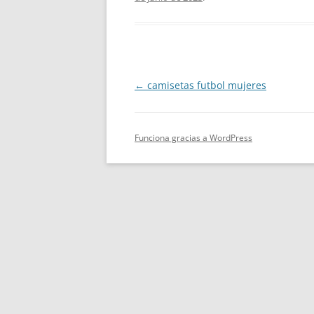
Navegación
←
camisetas futbol mujeres
de
entradas
Funciona gracias a WordPress