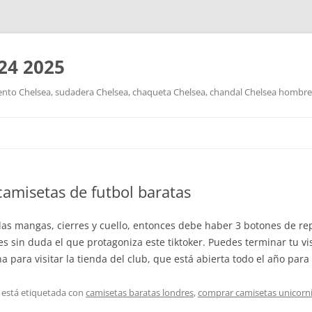
24 2025
nto Chelsea, sudadera Chelsea, chaqueta Chelsea, chandal Chelsea hombre y
Saltar
al
contenido
amisetas de futbol baratas
 las mangas, cierres y cuello, entonces debe haber 3 botones de re
es sin duda el que protagoniza este tiktoker. Puedes terminar tu vi
a para visitar la tienda del club, que está abierta todo el año para 
 está etiquetada con
camisetas baratas londres
,
comprar camisetas unicorn