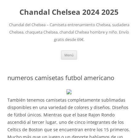
Chandal Chelsea 2024 2025
Chandal del Chelsea – Camiseta entrenamiento Chelsea, sudadera
Chelsea, chaqueta Chelsea, chandal Chelsea hombre y niño. Envío
gratis desde 69€.
Saltar
Menú
al
contenido
numeros camisetas futbol americano
También tenemos camisetas completamente sublimadas
disponibles en una variedad de colores y diseños. Diseños
de fútbol únicos. Mientras que el base Rajon Rondo
ascendió al tercer lugar, uno de cinco integrantes de los
Celtics de Boston que se encuentran entre los 15 primeros.
Mucho más que un juego o un deporte hablamos de un