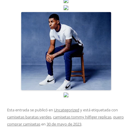
Esta entrada se publicó en
Uncategorized
y está etiquetada con
camisetas baratas verdes
,
camisetas tommy hilfiger replicas
,
quero
comprar camisetas
en
30 de mayo de 2023
.