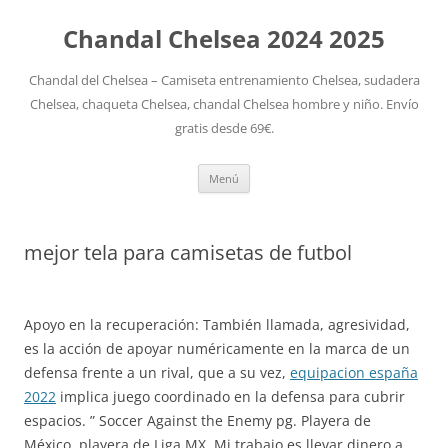
Chandal Chelsea 2024 2025
Chandal del Chelsea – Camiseta entrenamiento Chelsea, sudadera
Chelsea, chaqueta Chelsea, chandal Chelsea hombre y niño. Envío
gratis desde 69€.
Saltar
Menú
al
contenido
mejor tela para camisetas de futbol
Apoyo en la recuperación: También llamada, agresividad,
es la acción de apoyar numéricamente en la marca de un
defensa frente a un rival, que a su vez,
equipacion españa
2022
implica juego coordinado en la defensa para cubrir
espacios. ” Soccer Against the Enemy pg. Playera de
México, playera de Liga MX. Mi trabajo es llevar dinero a