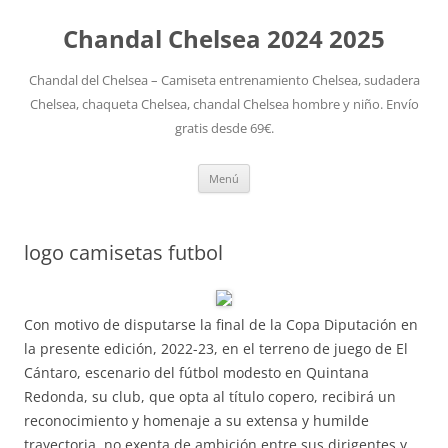
Chandal Chelsea 2024 2025
Chandal del Chelsea – Camiseta entrenamiento Chelsea, sudadera
Chelsea, chaqueta Chelsea, chandal Chelsea hombre y niño. Envío
gratis desde 69€.
Saltar
Menú
al
contenido
logo camisetas futbol
Con motivo de disputarse la final de la Copa Diputación en
la presente edición, 2022-23, en el terreno de juego de El
Cántaro, escenario del fútbol modesto en Quintana
Redonda, su club, que opta al título copero, recibirá un
reconocimiento y homenaje a su extensa y humilde
trayectoria, no exenta de ambición entre sus dirigentes y