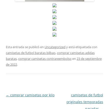
Esta entrada se publicó en
Uncategorized
y está etiquetada con
camisetas de futbol baratas bilbao
,
comprar camisetas adidas
baratas
,
comprar camisetas contrareembolso
en
23 de septiembre
de 2022
.
Navegación
←
comprar camisetas por kilo
camisetas de futbol
de
originales temporadas
entradas
pasadas
→