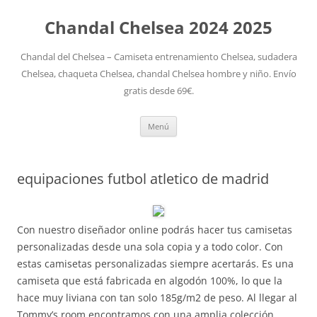
Chandal Chelsea 2024 2025
Chandal del Chelsea – Camiseta entrenamiento Chelsea, sudadera
Chelsea, chaqueta Chelsea, chandal Chelsea hombre y niño. Envío
gratis desde 69€.
Saltar
Menú
al
contenido
equipaciones futbol atletico de madrid
Con nuestro diseñador online podrás hacer tus camisetas
personalizadas desde una sola copia y a todo color. Con
estas camisetas personalizadas siempre acertarás. Es una
camiseta que está fabricada en algodón 100%, lo que la
hace muy liviana con tan solo 185g/m2 de peso. Al llegar al
Tommy’s room encontramos con una amplia colección