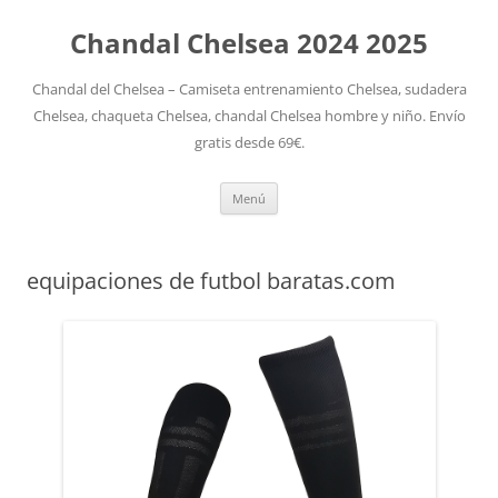
Chandal Chelsea 2024 2025
Chandal del Chelsea – Camiseta entrenamiento Chelsea, sudadera
Chelsea, chaqueta Chelsea, chandal Chelsea hombre y niño. Envío
gratis desde 69€.
Saltar
Menú
al
contenido
equipaciones de futbol baratas.com