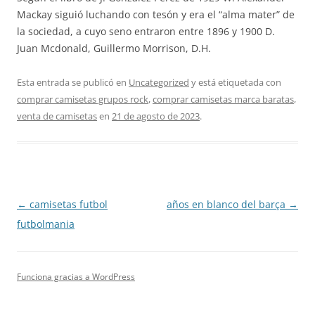
Mackay siguió luchando con tesón y era el “alma mater” de
la sociedad, a cuyo seno entraron entre 1896 y 1900 D.
Juan Mcdonald, Guillermo Morrison, D.H.
Esta entrada se publicó en
Uncategorized
y está etiquetada con
comprar camisetas grupos rock
,
comprar camisetas marca baratas
,
venta de camisetas
en
21 de agosto de 2023
.
Navegación
←
camisetas futbol
años en blanco del barça
→
de
futbolmania
entradas
Funciona gracias a WordPress