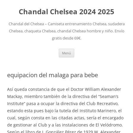
Chandal Chelsea 2024 2025
Chandal del Chelsea – Camiseta entrenamiento Chelsea, sudadera
Chelsea, chaqueta Chelsea, chandal Chelsea hombre y niño. Envío
gratis desde 69€.
Saltar
Menú
al
contenido
equipacion del malaga para bebe
Así queda constancia de que el Doctor William Alexander
Mackay, miembro también de la directiva del “Seaman’s
Institute” pasa a ocupar la directiva del Club Recreativo,
estando esta pues bajo la tutela del Instituto Marinero, el
cual, según consta en las citadas actas, sería el encargado
de gestionar al Club y a las instalaciones de El Velódromo.
Según el libro de J. González Pérez de 1929 W. Alexander