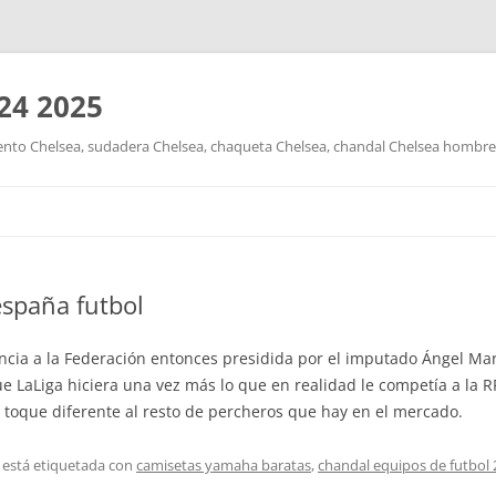
24 2025
nto Chelsea, sudadera Chelsea, chaqueta Chelsea, chandal Chelsea hombre y
Saltar
al
contenido
españa futbol
ia a la Federación entonces presidida por el imputado Ángel María
e LaLiga hiciera una vez más lo que en realidad le competía a la 
toque diferente al resto de percheros que hay en el mercado.
 está etiquetada con
camisetas yamaha baratas
,
chandal equipos de futbol