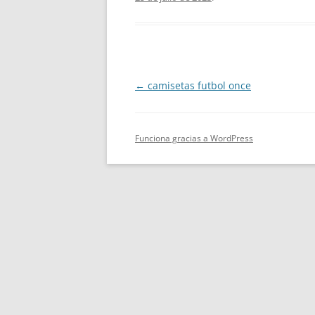
Navegación
←
camisetas futbol once
de
entradas
Funciona gracias a WordPress