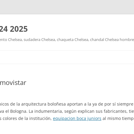
24 2025
nto Chelsea, sudadera Chelsea, chaqueta Chelsea, chandal Chelsea hombre y
Saltar
al
contenido
 movistar
 típicos de la arquitectura boloñesa aportan a la ya de por sí siemp
eva el Bologna. La indumentaria, según explican sus fabricantes, ti
 colores de la institución,
equipacion boca juniors
al mismo tiempo