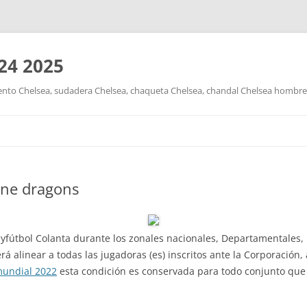
24 2025
nto Chelsea, sudadera Chelsea, chaqueta Chelsea, chandal Chelsea hombre y
Saltar
al
contenido
ine dragons
byfútbol Colanta durante los zonales nacionales, Departamentales, 
á alinear a todas las jugadoras (es) inscritos ante la Corporación
mundial 2022
esta condición es conservada para todo conjunto que p