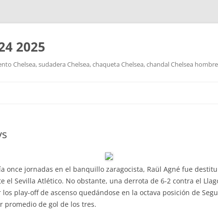
24 2025
nto Chelsea, sudadera Chelsea, chaqueta Chelsea, chandal Chelsea hombre y
Saltar
al
contenido
ys
ía once jornadas en el banquillo zaragocista, Raül Agné fue destit
te el Sevilla Atlético. No obstante, una derrota de 6-2 contra el Lla
 los play-off de ascenso quedándose en la octava posición de Segu
r promedio de gol de los tres.