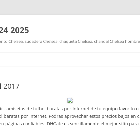
24 2025
nto Chelsea, sudadera Chelsea, chaqueta Chelsea, chandal Chelsea hombre y
Saltar
al
contenido
l 2017
r camisetas de fútbol baratas por Internet de tu equipo favorito o 
l baratas por Internet. Podrás aprovechar estos precios bajos en c
n páginas confiables. DHGate es sencillamente el mejor sitio para