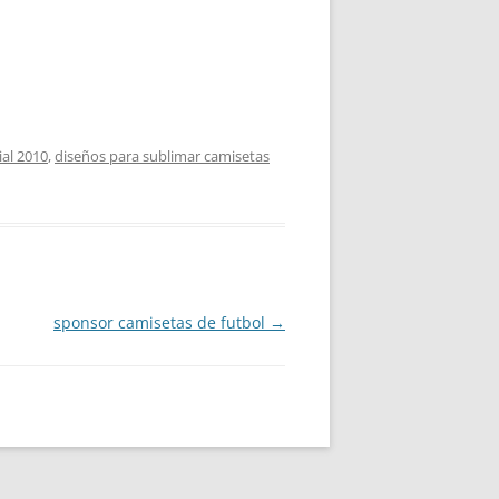
al 2010
,
diseños para sublimar camisetas
sponsor camisetas de futbol
→