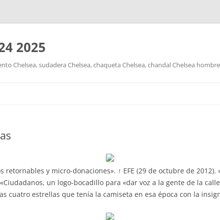
24 2025
nto Chelsea, sudadera Chelsea, chaqueta Chelsea, chandal Chelsea hombre y
Saltar
al
contenido
as
s retornables y micro-donaciones». ↑ EFE (29 de octubre de 2012).
↑ «Ciudadanos, un logo-bocadillo para «dar voz a la gente de la call
as cuatro estrellas que tenía la camiseta en esa época con la insign