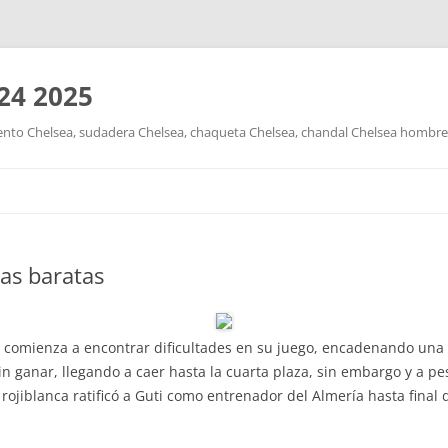
24 2025
nto Chelsea, sudadera Chelsea, chaqueta Chelsea, chandal Chelsea hombre y
Saltar
al
contenido
as baratas
o comienza a encontrar dificultades en su juego, encadenando una 
sin ganar, llegando a caer hasta la cuarta plaza, sin embargo y a p
 rojiblanca ratificó a Guti como entrenador del Almería hasta final