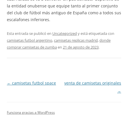
la entidad onubense que equipe tanto al primer conjunto
del club de fútbol más antiguo de España como a todos sus
escalafones inferiores.
Esta entrada se publicó en
Uncategorized
y está etiquetada con
camisetas futbol argentino
,
camisetas replicas madrid
,
donde
comprar camisetas de zumba
en
21 de agosto de 2023
.
Navegación
←
camisetas futbol space
venta de camisetas originales
de
→
entradas
Funciona gracias a WordPress