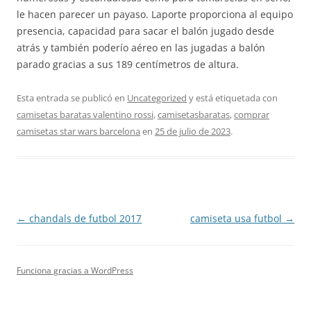
le hacen parecer un payaso. Laporte proporciona al equipo
presencia, capacidad para sacar el balón jugado desde
atrás y también poderío aéreo en las jugadas a balón
parado gracias a sus 189 centímetros de altura.
Esta entrada se publicó en
Uncategorized
y está etiquetada con
camisetas baratas valentino rossi
,
camisetasbaratas
,
comprar
camisetas star wars barcelona
en
25 de julio de 2023
.
Navegación
←
chandals de futbol 2017
camiseta usa futbol
→
de
entradas
Funciona gracias a WordPress