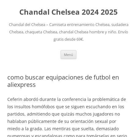
Chandal Chelsea 2024 2025
Chandal del Chelsea – Camiseta entrenamiento Chelsea, sudadera
Chelsea, chaqueta Chelsea, chandal Chelsea hombre y niño. Envío
gratis desde 69€.
Saltar
Menú
al
contenido
como buscar equipaciones de futbol en
aliexpress
Ceferin abordó durante la conferencia la problemática de
los insultos homófobos que se siguen escuchando en los
partidos, admitiendo que quizás muchos jugadores no
hablaban públicamente de su orientación sexual por
miedo a la grada. Las mentiras que suelta, demasiado
numerosas y escandalosas como para tomárselas en serio,