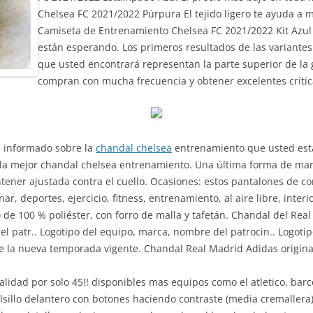
Chelsea FC 2021/2022 Púrpura El tejido ligero te ayuda a 
Camiseta de Entrenamiento Chelsea FC 2021/2022 Kit Azul 
están esperando. Los primeros resultados de las variante
que usted encontrará representan la parte superior de la 
compran con mucha frecuencia y obtener excelentes críticas
s informado sobre la
chandal chelsea
entrenamiento que usted está
a mejor chandal chelsea entrenamiento. Una última forma de mante
ner ajustada contra el cuello. Ocasiones: estos pantalones de co
ar, deportes, ejercicio, fitness, entrenamiento, al aire libre, interi
o de 100 % poliéster, con forro de malla y tafetán. Chandal del Re
l patr.. Logotipo del equipo, marca, nombre del patrocin.. Logoti
 la nueva temporada vigente. Chandal Real Madrid Adidas origina
lidad por solo 45!! disponibles mas equipos como el atletico, bar
sillo delantero con botones haciendo contraste (media cremallera).