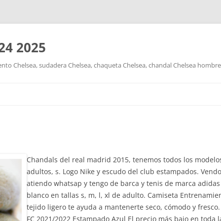
24 2025
nto Chelsea, sudadera Chelsea, chaqueta Chelsea, chandal Chelsea hombre y
Saltar
al
contenido
Chandals del real madrid 2015, tenemos todos los modelos
adultos, s. Logo Nike y escudo del club estampados. Vend
atiendo whatsap y tengo de barca y tenis de marca adidas
blanco en tallas s, m, l, xl de adulto. Camiseta Entrenami
tejido ligero te ayuda a mantenerte seco, cómodo y fresc
FC 2021/2022 Estampado Azul El precio más bajo en toda 