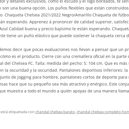
udor y detalles exclusivos, como el escudo y el logo bordados, te se
n son una buena opción. Los puños flexibles que están construido
o. Chaqueta Chelsea 2021/2022 Negro/Amarillo Chaqueta de fútbol
stán esperando. Apprenez à prononcer de calidad superior, satisf
Azul Calidad buena y precio bajísimo te están esperando. Chaque
nte tiene un puño elástico que puede sostener la chaqueta cerca d
podemos decir que pocas evaluaciones nos llevan a pensar que un 
mo es el producto. Cierre con una cremallera oficial en la parte 
al del Chelsea FC. Talla: medida del pecho: S: 104 cm. Que es más s
en la oscuridad y la oscuridad. Pantalones deportivos inferiores: la
junto de jogging para hombre, pantalones cortos de deporte para 
resas hace que su pequeño sea más atractivo y enérgico. Este conj
que muestra a todo el mundo a quién apoyas de una manera llamativ
 está etiquetada con
chandal chelsea barato
,
chandal chelsea completo ho