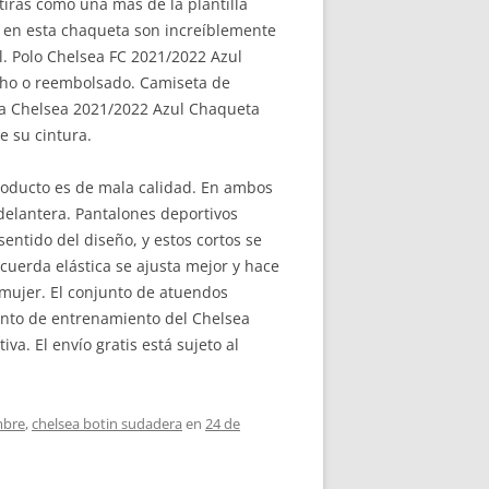
ntirás como una más de la plantilla
s en esta chaqueta son increíblemente
. Polo Chelsea FC 2021/2022 Azul
echo o reembolsado. Camiseta de
ta Chelsea 2021/2022 Azul Chaqueta
e su cintura.
producto es de mala calidad. En ambos
delantera. Pantalones deportivos
entido del diseño, y estos cortos se
 cuerda elástica se ajusta mejor y hace
mujer. El conjunto de atuendos
unto de entrenamiento del Chelsea
a. El envío gratis está sujeto al
mbre
,
chelsea botin sudadera
en
24 de