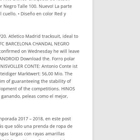
 Negro Talle 100. Nuevo! La parte
 cuello. • Diseño en color Red y
Atletico Madrid tracksuit, ideal to
4954 FC BARCELONA CHANDAL NEGRO
confirmed on Wednesday he will leave
 ANDROID Download the. Forro polar
EIMNISVOLLER CONTE: Antonio Conte ist
rteidiger Marktwert: 56,00 Mio. The
 of guaranteeing the stability of
elopment of the competitions. HINOS
do, ganando, peleas como el mejor,
porada 2017 – 2018, en este post
más que sólo una prenda de ropa de
ngas largas con rayas amarillas