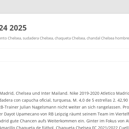
24 2025
nto Chelsea, sudadera Chelsea, chaqueta Chelsea, chandal Chelsea hombre y
Saltar
al
contenido
Madrid, Chelsea und Inter Mailand. Nike 2019-2020 Atletico Madrid 
dadera con capucha oficial, turquesa, M. 4,0 de 5 estrellas 2. 42,90 
 RB-Trainer Julian Nagelsmann nicht weiter an sich rangelassen. P
eler Dayot Upamecano von RB Leipzig räumt seinem Team im Vierte
adrid gute Chancen aufs Weiterkommen ein. Ginter im Fokus von At
Amarillo Chaqueta de fútbol. Chaqueta Chelsea FC 2021/2022 Cuell