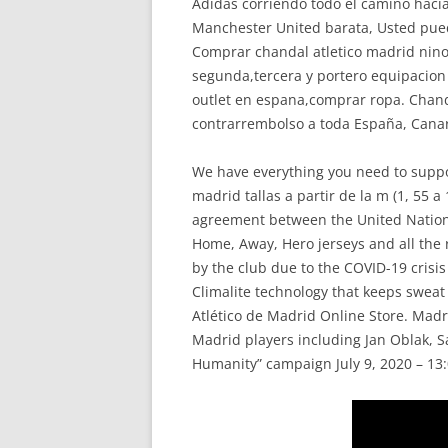
Adidas corriendo todo el camino hac
Manchester United barata, Usted puede
Comprar chandal atletico madrid nino
segunda,tercera y portero equipacion
outlet en espana,comprar ropa. Chanda
contrarrembolso a toda España, Canar
We have everything you need to suppor
madrid tallas a partir de la m (1, 55 
agreement between the United Nations
Home, Away, Hero jerseys and all the
by the club due to the COVID-19 crisi
Climalite technology that keeps sweat 
Atlético de Madrid Online Store. Madri
Madrid players including Jan Oblak, 
Humanity” campaign July 9, 2020 – 13: