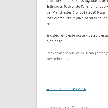
brillantes con todos los jugadores de 
Estimados Padres de Familia, Jugador
del Manchester City 2019-2020 Rosa –
rosa cremallera replica baratas calid
online.
Si usted amó este poste y usted ciert
Web page.
Esta entrada se publicó en
Uncategorized
y
noviembre de 2021
.
Navegación
←
chandal chelsea 2014
de
entradas
Funciona gracias a WordPress