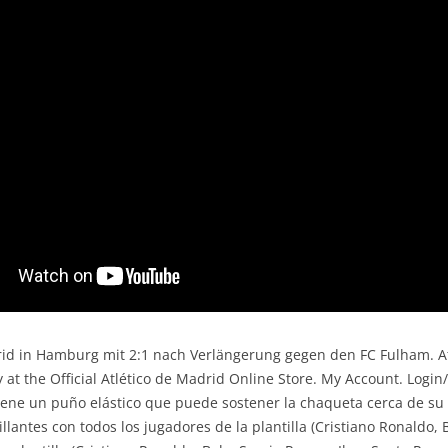
rid in Hamburg mit 2:1 nach Verlängerung gegen den FC Fulham. A
ay at the Official Atlético de Madrid Online Store. My Account. Log
iene un puño elástico que puede sostener la chaqueta cerca de su 
lantes con todos los jugadores de la plantilla (Cristiano Ronaldo, 