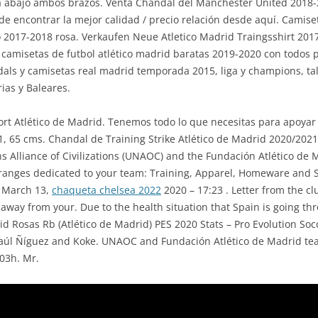
ia abajo ambos brazos. Venta Chandal del Manchester United 2018
 encontrar la mejor calidad / precio relación desde aquí. Camise
 2017-2018 rosa. Verkaufen Neue Atletico Madrid Traingsshirt 201
 camisetas de futbol atlético madrid baratas 2019-2020 con todos 
ls y camisetas real madrid temporada 2015, liga y champions, talla
ias y Baleares.
t Atlético de Madrid. Tenemos todo lo que necesitas para apoyar 
a 1, 65 cms. Chandal de Training Strike Atlético de Madrid 2020/202
 Alliance of Civilizations (UNAOC) and the Fundación Atlético de 
 ranges dedicated to your team: Training, Apparel, Homeware and
s March 13,
chaqueta chelsea 2022
2020 – 17:23 . Letter from the cl
away from your. Due to the health situation that Spain is going thr
d Rosas Rb (Atlético de Madrid) PES 2020 Stats – Pro Evolution Socce
Saúl Ñíguez and Koke. UNAOC and Fundación Atlético de Madrid tea
03h. Mr.