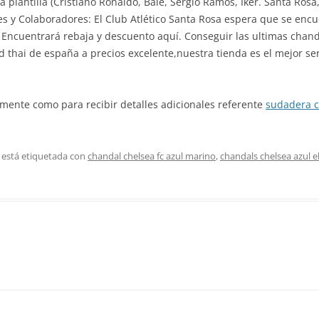
la plantilla (Cristiano Ronaldo, Bale, Sergio Ramos, Iker. Santa Rosa
es y Colaboradores: El Club Atlético Santa Rosa espera que se en
 Encuentrará rebaja y descuento aquí. Conseguir las ultimas chand
ad thai de españa a precios excelente,nuestra tienda es el mejor s
amente como para recibir detalles adicionales referente
sudadera c
 está etiquetada con
chandal chelsea fc azul marino
,
chandals chelsea azul e