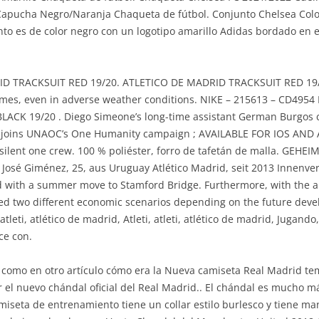
apucha Negro/Naranja Chaqueta de fútbol. Conjunto Chelsea Color
to es de color negro con un logotipo amarillo Adidas bordado en el
TRACKSUIT RED 19/20. ATLETICO DE MADRID TRACKSUIT RED 19/20. 
l times, even in adverse weather conditions. NIKE – 215613 – CD
ACK 19/20 . Diego Simeone’s long-time assistant German Burgos 
ón joins UNAOC’s One Humanity campaign ; AVAILABLE FOR IOS AND
rs silent one crew. 100 % poliéster, forro de tafetán de malla. GEH
. José Giménez, 25, aus Uruguay Atlético Madrid, seit 2013 Innenve
 with a summer move to Stamford Bridge. Furthermore, with the aim
ined two different economic scenarios depending on the future dev
tleti, atlético de madrid, Atleti, atleti, atlético de madrid, Jugan
ce con.
omo en otro artículo cómo era la Nueva camiseta Real Madrid tem
r el nuevo chándal oficial del Real Madrid.. El chándal es mucho 
iseta de entrenamiento tiene un collar estilo burlesco y tiene ma