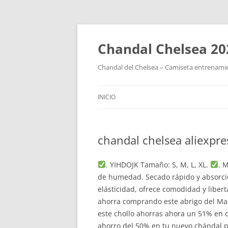
Chandal Chelsea 20
Chandal del Chelsea – Camiseta entrenamie
INICIO
chandal chelsea aliexpre
. YIHDOJK Tamaño: S, M, L, XL.
. 
de humedad. Secado rápido y absorció
elásticidad, ofrece comodidad y liber
ahorra comprando este abrigo del Man
este chollo ahorras ahora un 51% en 
ahorro del 50% en tu nuevo chándal p