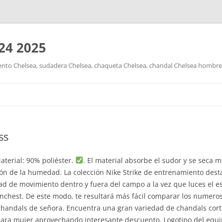
24 2025
nto Chelsea, sudadera Chelsea, chaqueta Chelsea, chandal Chelsea hombre y
Saltar
al
contenido
ss
Material: 90% poliéster.
. El material absorbe el sudor y se seca 
n de la humedad. La colección Nike Strike de entrenamiento desta
tad de movimiento dentro y fuera del campo a la vez que luces el 
chest. De este modo, te resultará más fácil comparar los numero
chandals de señora. Encuentra una gran variedad de chandals cort
ara mujer aprovechando interesante descuento. Logotipo del equip