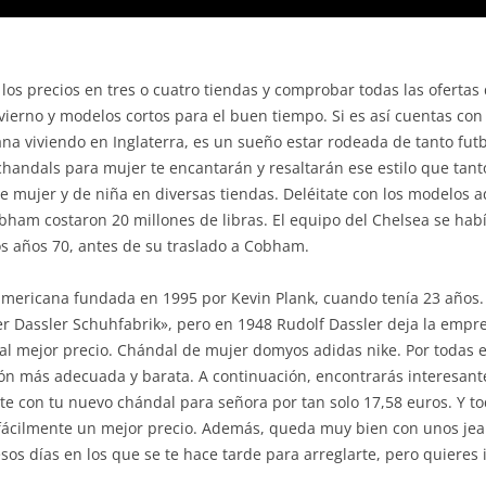
os precios en tres o cuatro tiendas y comprobar todas las ofertas
vierno y modelos cortos para el buen tiempo. Si es así cuentas c
a viviendo en Inglaterra, es un sueño estar rodeada de tanto futbol
handals para mujer te encantarán y resaltarán ese estilo que tant
e mujer y de niña en diversas tiendas. Deléitate con los modelos
obham costaron 20 millones de libras. El equipo del Chelsea se ha
s años 70, antes de su traslado a Cobham.
ericana fundada en 1995 por Kevin Plank, cuando tenía 23 años. 
r Dassler Schuhfabrik», pero en 1948 Rudolf Dassler deja la emp
al mejor precio. Chándal de mujer domyos adidas nike. Por todas 
ión más adecuada y barata. A continuación, encontrarás interesant
te con tu nuevo chándal para señora por tan solo 17,58 euros. Y to
fácilmente un mejor precio. Además, queda muy bien con unos jean
sos días en los que se te hace tarde para arreglarte, pero quieres i