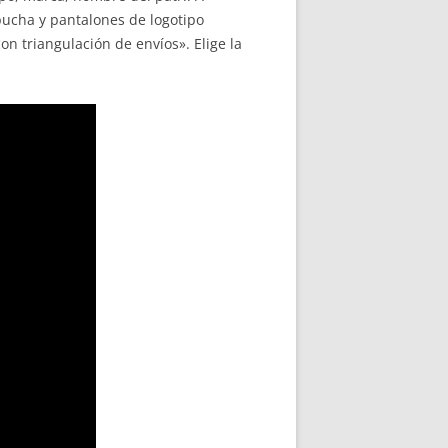
pucha y pantalones de logotipo
n triangulación de envíos». Elige la