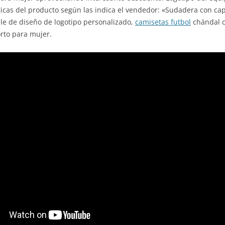
ticas del producto según las indica el vendedor: «Sudadera con ca
le de diseño de logotipo personalizado,
camisetas futbol
chándal co
rto para mujer.