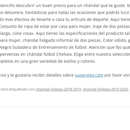
ncillo descubrir un buen precio para un chándal que te guste. Me
se detuviera. Fantásticos para todas las ocasiones que podrás luci
 mas efectiva de llevarte a casa tu artículo de deporte. Aquí tien
 Conjunto de ropa de estar por casa para mujer, traje de dos piez
argo, color rosa». Aquí tienes las especificaciones del producto tal
ra mujer, chándal holgado informal de dos piezas, Color sólido, 
egro Sudadera de Entrenamiento de fútbol. Atención que fijo que
uperventas en chándal fútbol Chelsea. Elige entre nuestra selecció
pletos en una gran variedad de estilos y colores.
ivo y le gustaría recibir detalles sobre
supervigo.com
por favor visi
 está etiquetada con
chandal chelsea 2018 2019
,
chandal chelsea 2019 2020
,