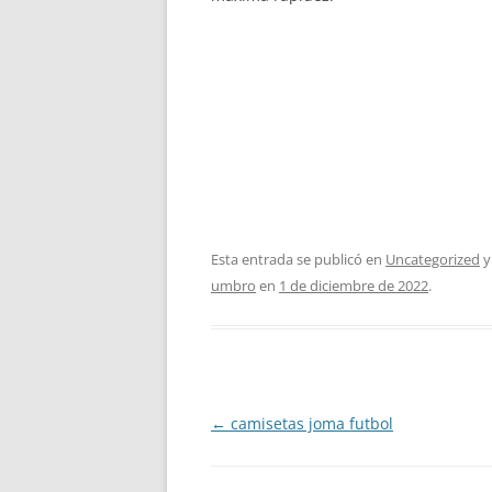
Esta entrada se publicó en
Uncategorized
y
umbro
en
1 de diciembre de 2022
.
Navegación
←
camisetas joma futbol
de
entradas