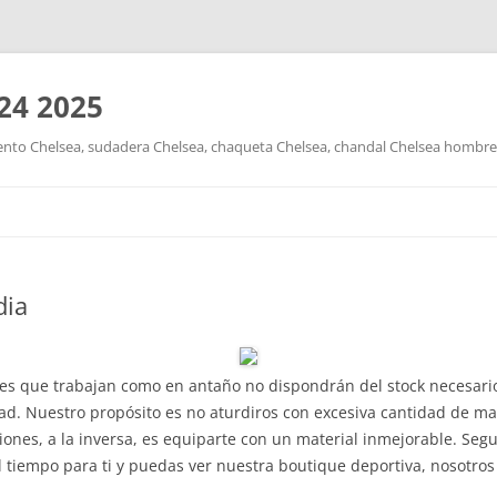
24 2025
nto Chelsea, sudadera Chelsea, chaqueta Chelsea, chandal Chelsea hombre y
Saltar
al
contenido
dia
les que trabajan como en antaño no dispondrán del stock necesari
. Nuestro propósito es no aturdiros con excesiva cantidad de ma
nes, a la inversa, es equiparte con un material inmejorable. Segu
l tiempo para ti y puedas ver nuestra boutique deportiva, nosotro