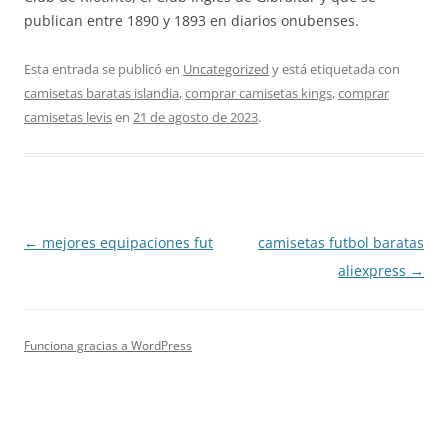
publican entre 1890 y 1893 en diarios onubenses.
Esta entrada se publicó en
Uncategorized
y está etiquetada con
camisetas baratas islandia
,
comprar camisetas kings
,
comprar
camisetas levis
en
21 de agosto de 2023
.
Navegación
←
mejores equipaciones fut
camisetas futbol baratas
de
aliexpress
→
entradas
Funciona gracias a WordPress