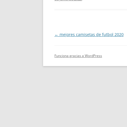
Navegación
←
mejores camisetas de futbol 2020
de
entradas
Funciona gracias a WordPress