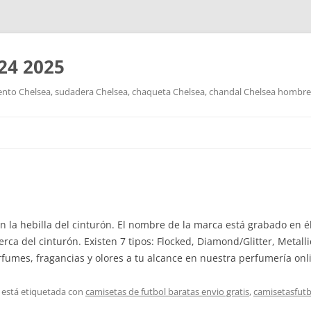
24 2025
nto Chelsea, sudadera Chelsea, chaqueta Chelsea, chandal Chelsea hombre y
Saltar
al
contenido
n la hebilla del cinturón. El nombre de la marca está grabado en 
ca del cinturón. Existen 7 tipos: Flocked, Diamond/Glitter, Metall
umes, fragancias y olores a tu alcance en nuestra perfumería onl
 está etiquetada con
camisetas de futbol baratas envio gratis
,
camisetasfutb