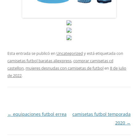
Esta entrada se publicó en
Uncategorized
y está etiquetada con
camisetas futbol baratas aliexpress
,
comprar camisetas cd
castellon
,
mujeres desnudas con camisetas de futbol
en
8 de julio
de 2022
.
Navegación
←
equipaciones futbol errea
camisetas futbol temporada
de
2020
→
entradas