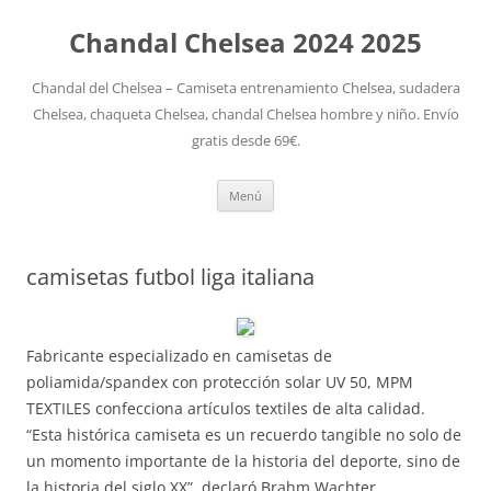
Chandal Chelsea 2024 2025
Chandal del Chelsea – Camiseta entrenamiento Chelsea, sudadera
Chelsea, chaqueta Chelsea, chandal Chelsea hombre y niño. Envío
gratis desde 69€.
Saltar
Menú
al
contenido
camisetas futbol liga italiana
Fabricante especializado en camisetas de
poliamida/spandex con protección solar UV 50, MPM
TEXTILES confecciona artículos textiles de alta calidad.
“Esta histórica camiseta es un recuerdo tangible no solo de
un momento importante de la historia del deporte, sino de
la historia del siglo XX”, declaró Brahm Wachter,