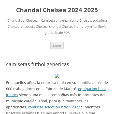
Chandal Chelsea 2024 2025
Chandal del Chelsea – Camiseta entrenamiento Chelsea, sudadera
Chelsea, chaqueta Chelsea, chandal Chelsea hombre y niño. Envío
gratis desde 69€.
Saltar
Menú
al
contenido
camisetas futbol genericas
En aquellos años, la empresa tenía en su plantilla a más de
600 trabajadores en la fábrica de Mataró,
equipacion boca
juniors
siendo una de las compañías más importantes del
municipio catalán. Total, para qué mantener las
apariencias,
camiseta seleccion brasil 2022
si mientras
nosotros estemos bien nos importa un carajo lo que