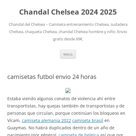
Chandal Chelsea 2024 2025
Chandal del Chelsea – Camiseta entrenamiento Chelsea, sudadera
Chelsea, chaqueta Chelsea, chandal Chelsea hombre y niño. Envío
gratis desde 69€.
Saltar
Menú
al
contenido
camisetas futbol envio 24 horas
Estaba viendo algunos conatos de violencia ahí entre
transportistas, hay quejas también de transportistas y de
personas que circulan, porque continúan los bloqueos en
Vícam,
camiseta alemania 2022
camiseta brasil
en
Guaymas. No habrá duplicados dentro de un año de
nacimiento (por género),
camiseta de belgica
así que por