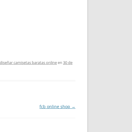
diseñar camisetas baratas online
en
30 de
fcb online shop
→