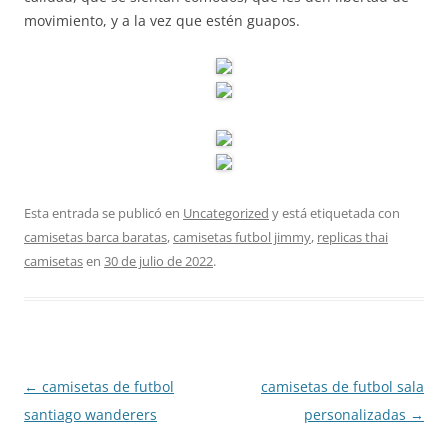
movimiento, y a la vez que estén guapos.
Esta entrada se publicó en
Uncategorized
y está etiquetada con
camisetas barca baratas
,
camisetas futbol jimmy
,
replicas thai
camisetas
en
30 de julio de 2022
.
Navegación
←
camisetas de futbol
camisetas de futbol sala
de
santiago wanderers
personalizadas
→
entradas