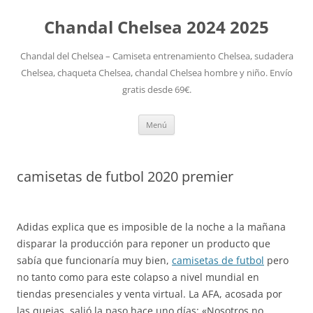
Chandal Chelsea 2024 2025
Chandal del Chelsea – Camiseta entrenamiento Chelsea, sudadera
Chelsea, chaqueta Chelsea, chandal Chelsea hombre y niño. Envío
gratis desde 69€.
Saltar
Menú
al
contenido
camisetas de futbol 2020 premier
Adidas explica que es imposible de la noche a la mañana
disparar la producción para reponer un producto que
sabía que funcionaría muy bien,
camisetas de futbol
pero
no tanto como para este colapso a nivel mundial en
tiendas presenciales y venta virtual. La AFA, acosada por
las quejas, salió la paso hace uno días: «Nosotros no