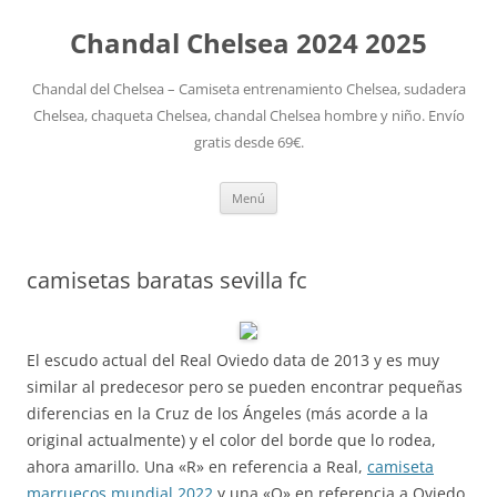
Chandal Chelsea 2024 2025
Chandal del Chelsea – Camiseta entrenamiento Chelsea, sudadera
Chelsea, chaqueta Chelsea, chandal Chelsea hombre y niño. Envío
gratis desde 69€.
Saltar
Menú
al
contenido
camisetas baratas sevilla fc
El escudo actual del Real Oviedo data de 2013 y es muy
similar al predecesor pero se pueden encontrar pequeñas
diferencias en la Cruz de los Ángeles (más acorde a la
original actualmente) y el color del borde que lo rodea,
ahora amarillo. Una «R» en referencia a Real,
camiseta
marruecos mundial 2022
y una «O» en referencia a Oviedo.