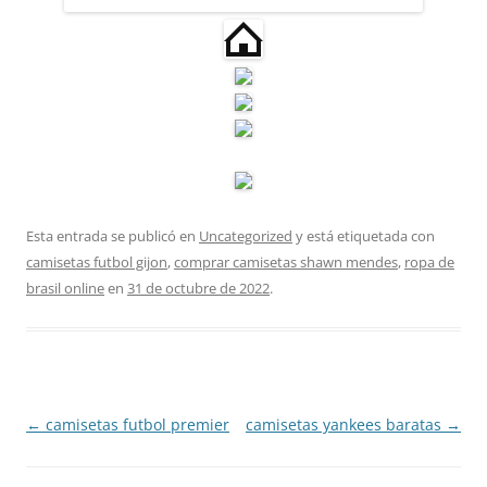
Esta entrada se publicó en
Uncategorized
y está etiquetada con
camisetas futbol gijon
,
comprar camisetas shawn mendes
,
ropa de
brasil online
en
31 de octubre de 2022
.
Navegación
←
camisetas futbol premier
camisetas yankees baratas
→
de
entradas