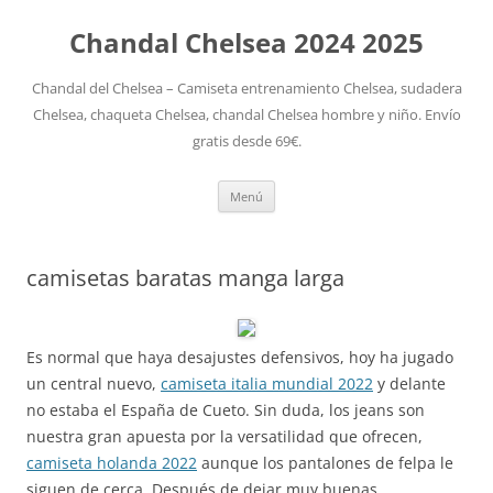
Chandal Chelsea 2024 2025
Chandal del Chelsea – Camiseta entrenamiento Chelsea, sudadera
Chelsea, chaqueta Chelsea, chandal Chelsea hombre y niño. Envío
gratis desde 69€.
Saltar
Menú
al
contenido
camisetas baratas manga larga
Es normal que haya desajustes defensivos, hoy ha jugado
un central nuevo,
camiseta italia mundial 2022
y delante
no estaba el España de Cueto. Sin duda, los jeans son
nuestra gran apuesta por la versatilidad que ofrecen,
camiseta holanda 2022
aunque los pantalones de felpa le
siguen de cerca. Después de dejar muy buenas