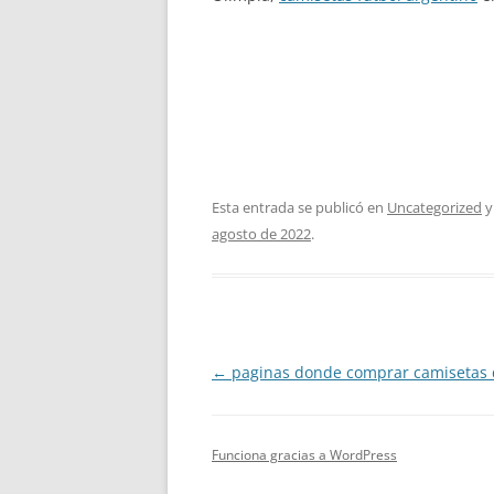
Esta entrada se publicó en
Uncategorized
y
agosto de 2022
.
Navegación
←
paginas donde comprar camisetas d
de
entradas
Funciona gracias a WordPress