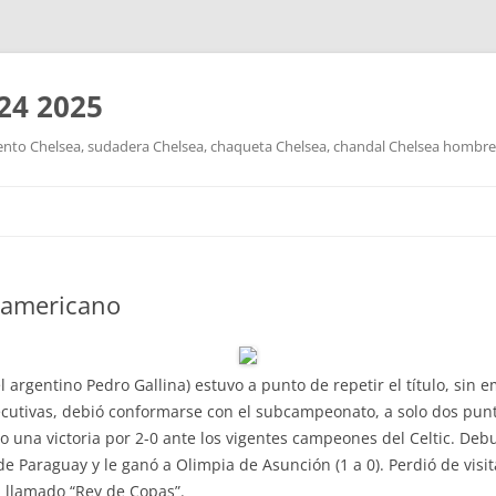
24 2025
nto Chelsea, sudadera Chelsea, chaqueta Chelsea, chandal Chelsea hombre y
Saltar
al
contenido
l americano
 argentino Pedro Gallina) estuvo a punto de repetir el título, sin e
ecutivas, debió conformarse con el subcampeonato, a solo dos pun
do una victoria por 2-0 ante los vigentes campeones del Celtic. Deb
 de Paraguay y le ganó a Olimpia de Asunción (1 a 0). Perdió de visi
 llamado “Rey de Copas”.