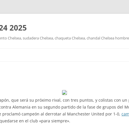
24 2025
nto Chelsea, sudadera Chelsea, chaqueta Chelsea, chandal Chelsea hombre y
Saltar
al
contenido
Japón, que será su próximo rival, con tres puntos, y colistas con u
ntra Alemania en su segundo partido de la fase de grupos del Mu
se proclamó campeón al derrotar al Manchester United por 1-0,
cam
 quedarse en el club «para siempre».