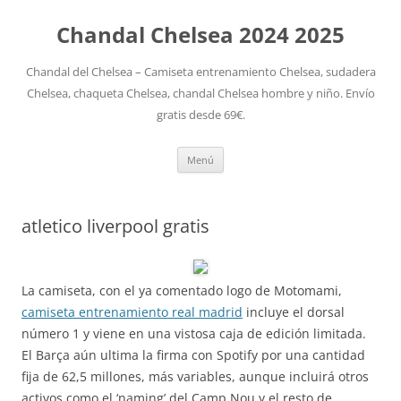
Chandal Chelsea 2024 2025
Chandal del Chelsea – Camiseta entrenamiento Chelsea, sudadera
Chelsea, chaqueta Chelsea, chandal Chelsea hombre y niño. Envío
gratis desde 69€.
Saltar
Menú
al
contenido
atletico liverpool gratis
La camiseta, con el ya comentado logo de Motomami,
camiseta entrenamiento real madrid
incluye el dorsal
número 1 y viene en una vistosa caja de edición limitada.
El Barça aún ultima la firma con Spotify por una cantidad
fija de 62,5 millones, más variables, aunque incluirá otros
activos como el ‘naming’ del Camp Nou y el resto de