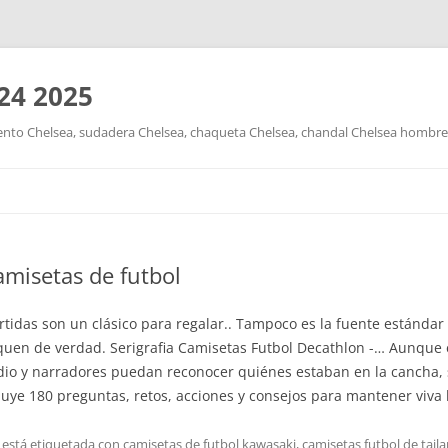
24 2025
nto Chelsea, sudadera Chelsea, chaqueta Chelsea, chandal Chelsea hombre y
Saltar
al
contenido
amisetas de futbol
rtidas son un clásico para regalar.. Tampoco es la fuente estándar
aquen de verdad. Serigrafia Camisetas Futbol Decathlon -… Aunque
dio y narradores puedan reconocer quiénes estaban en la cancha, s
luye 180 preguntas, retos, acciones y consejos para mantener viva 
 está etiquetada con
camisetas de futbol kawasaki
,
camisetas futbol de tail