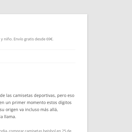
 niño. Envío gratis desde 69€.
 de las camisetas deportivas, pero eso
 en un primer momento estos dígitos
u origen va incluso más allá,
la llama.
andia
,
comprar camisetas beisbol
en
25 de