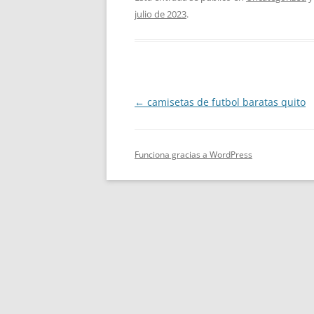
julio de 2023
.
Navegación
←
camisetas de futbol baratas quito
de
entradas
Funciona gracias a WordPress